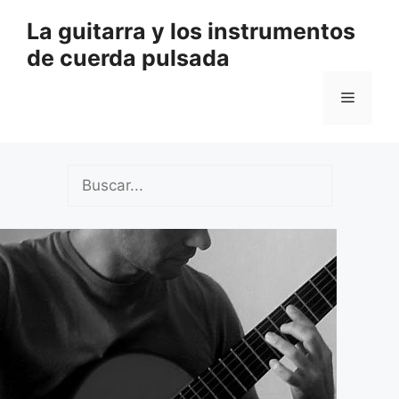
Saltar
La guitarra y los instrumentos
al
de cuerda pulsada
contenido
Menú