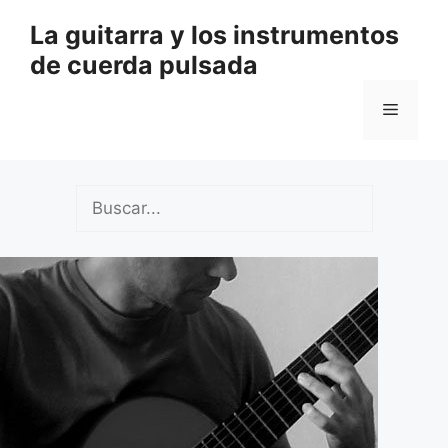
Saltar
La guitarra y los instrumentos
al
de cuerda pulsada
contenido
Menú