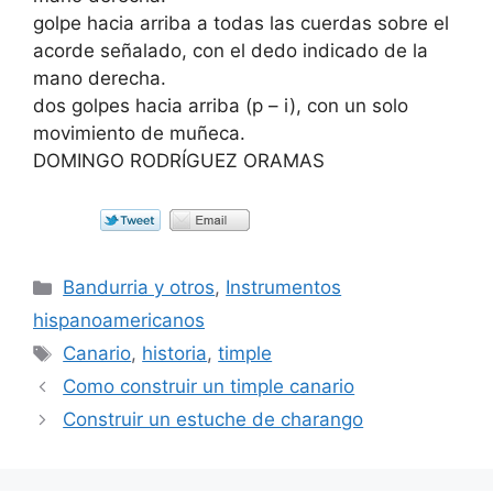
golpe hacia arriba a todas las cuerdas sobre el
acorde señalado, con el dedo indicado de la
mano derecha.
dos golpes hacia arriba (p – i), con un solo
movimiento de muñeca.
DOMINGO RODRÍGUEZ ORAMAS
Categorías
Bandurria y otros
,
Instrumentos
hispanoamericanos
Etiquetas
Canario
,
historia
,
timple
Como construir un timple canario
Construir un estuche de charango