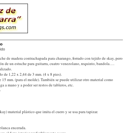
go
ido
tuche de madera contrachapada para charango, forrado con tejido de skay, pero
ión de un estuche para guitarra, cuatro venezolano, requinto, bandola….
alizado.
o de 1,22 x 2,44 de 3 mm. (4 x 8 pies).
e 15 mm. (para el molde). También se puede utilizar otro material como
a a mano y a poder ser restos de tableros, etc.
)
ay) material plástico que imita el cuero y se usa para tapizar.
 blanca encerada.
ra el forro interior preferiblemente negro.