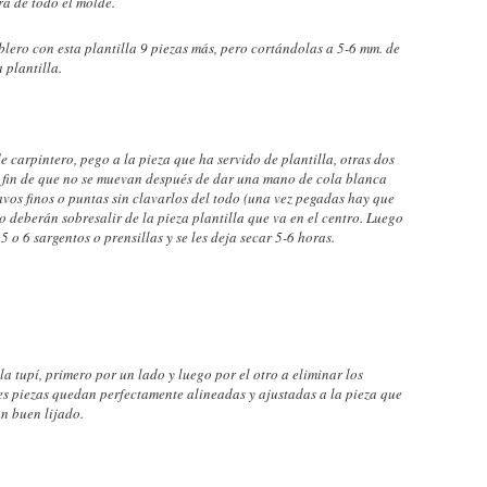
ra de todo el molde.
lero con esta plantilla 9 piezas más, pero cortándolas a 5-6 mm. de
 plantilla.
 carpintero, pego a la pieza que ha servido de plantilla, otras dos
l fin de que no se muevan después de dar una mano de cola blanca
vos finos o puntas sin clavarlos del todo (una vez pegadas hay que
do deberán sobresalir de la pieza plantilla que va en el centro. Luego
 o 6 sargentos o prensillas y se les deja secar 5-6 horas.
a tupí, primero por un lado y luego por el otro a eliminar los
res piezas quedan perfectamente alineadas y ajustadas a la pieza que
n buen lijado.