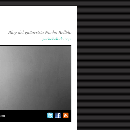
Blog del guitarrista Nacho Bellido
nachobellido.com
com