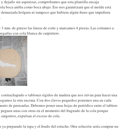
 y dejarlo sin asperezas, comprobamos que esta plantilla encaja
ola boca arriba como boca abajo. Eso nos garantizará que el molde está
r demasiada holgura ni tampoco que hubiera algún freno que impidiera
.
e 3 mm. de grueso las líneas de corte y marcamos 4 piezas. Las cortamos a
garlas con cola blanca de carpintero.
e contrachapado o tablones rígidos de madera que nos sirvan para hacer una
 pegamos la otra encima. Con dos clavos pequeños ponemos una en cada
nto de prensarlas. Debemos poner unas hojas de periódico entre el tablero
s peguen unas con otras en el momento del fraguado de la cola porque
 sargentos, expulsan el exceso de cola.
 ya preparado la tapa y el fondo del estuche. Otra solución sería comprar un