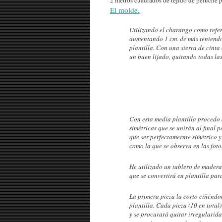
El molde.
Utilizando el charango como refe
aumentando 1 cm. de más teniendo 
plantilla. Con una sierra de cint
un buen lijado, quitando todas las
Con esta media plantilla procedo 
simétricas que se unirán al final 
que ser perfectamernte simétrico y
como la que se observa en las foto
He utilizado un tablero de mader
que se convertirá en plantilla para
La primera pieza la corto ciñéndo
plantilla. Cada pieza (10 en total
y se procurará quitar irregularida