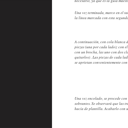
necesario, ya que es la guía maest
Una vez terminada, marco en el tab
la línea marcada con esta segunda
A continuación, con cola blanca de
piezas (una por cada lado); con e
con un brocha, las uno con dos cla
quitarlos) . Las piezas de cada la
se aprietan convenientemente con 5
Una vez encolado, se procede con l
sobrantes. Se observará que las t
hacía de plantilla. Acabarlo con u