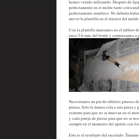
hemos venido utilizando. Después de lijar
perfectamente en el molde tanto colocánd
perfectamente simétrico. No debería habe
mover la plantilla en el interior del molde
Con la plantilla marcamos en el tablero d
unos 5-6 mm. del borde y comenzamos a pe
Necesitamos un par de tableros gruesos d
prensa. Solo le damos cola a una pieza y
extremo para que no se muevan en el mome
y cada pareja de piezas para que no se no
siempre en el momento del apriete con los
Este es el resultado del encolado. Tenemos