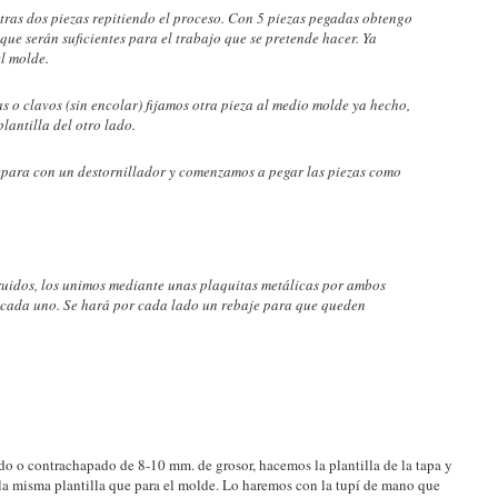
otras dos piezas repitiendo el proceso. Con 5 piezas pegadas obtengo
ue serán suficientes para el trabajo que se pretende hacer. Ya
l molde.
as o clavos (sin encolar) fijamos otra pieza al medio molde ya hecho,
plantilla del otro lado.
epara con un destornillador y comenzamos a pegar las piezas como
uidos, los unimos mediante unas plaquitas metálicas por ambos
n cada uno. Se hará por cada lado un rebaje para que queden
o o contrachapado de 8-10 mm. de grosor, hacemos la plantilla de la tapa y
s la misma plantilla que para el molde. Lo haremos con la tupí de mano que