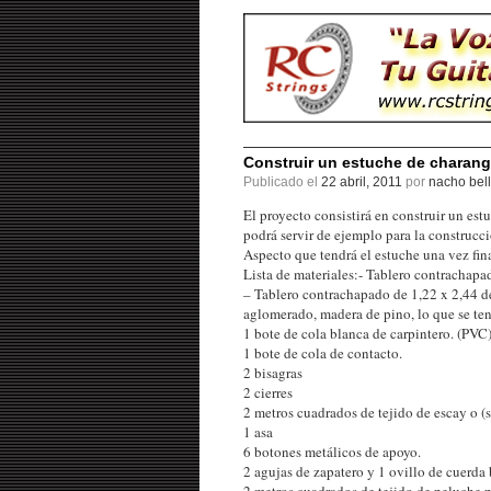
Construir un estuche de charan
Publicado el
22 abril, 2011
por
nacho bell
El proyecto consistirá en construir un es
podrá servir de ejemplo para la construcc
Aspecto que tendrá el estuche una vez fin
Lista de materiales:- Tablero contrachapad
– Tablero contrachapado de 1,22 x 2,44 d
aglomerado, madera de pino, lo que se teng
1 bote de cola blanca de carpintero. (PVC
1 bote de cola de contacto.
2 bisagras
2 cierres
2 metros cuadrados de tejido de escay o (sk
1 asa
6 botones metálicos de apoyo.
2 agujas de zapatero y 1 ovillo de cuerda
2 metros cuadrados de tejido de peluche pa