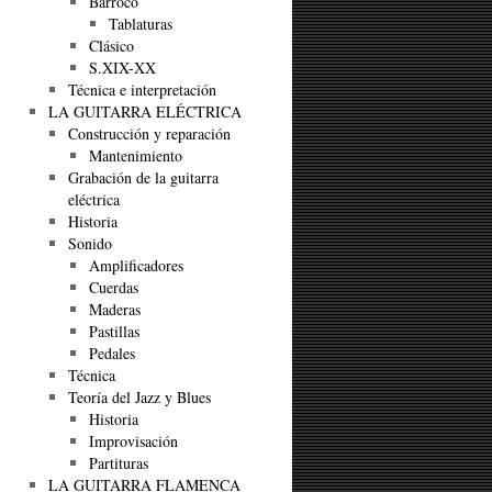
Barroco
Tablaturas
Clásico
S.XIX-XX
Técnica e interpretación
LA GUITARRA ELÉCTRICA
Construcción y reparación
Mantenimiento
Grabación de la guitarra
eléctrica
Historia
Sonido
Amplificadores
Cuerdas
Maderas
Pastillas
Pedales
Técnica
Teoría del Jazz y Blues
Historia
Improvisación
Partituras
LA GUITARRA FLAMENCA