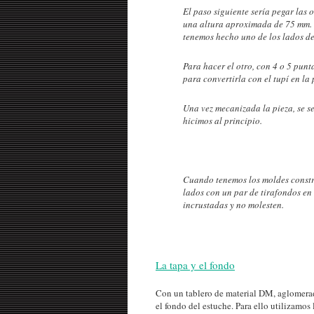
El paso siguiente sería pegar las 
una altura aproximada de 75 mm. q
tenemos hecho uno de los lados de
Para hacer el otro, con 4 o 5 punt
para convertirla con el tupí en la 
Una vez mecanizada la pieza, se s
hicimos al principio.
Cuando tenemos los moldes constr
lados con un par de tirafondos e
incrustadas y no molesten.
La tapa y el fondo
Con un tablero de material DM, aglomerad
el fondo del estuche. Para ello utilizamo