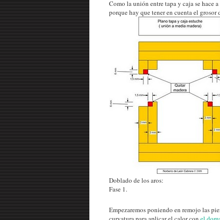
Como la unión entre tapa y caja se hace a
porque hay que tener en cuenta el grosor 
Doblado de los aros:
Fase 1.
Empezaremos poniendo en remojo las piez
curvatura para aplicar el calor con
el doma