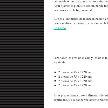
tablero de 6 mm. de grueso y nos evitaría e
Aquí fijamos la plantilla con un par de to
mecanizar con la tupi manual.
Este es el momento de la mecanización con l
pasa a realizar la misma operación con la 
Los aros
Para hacer los aros de la caja y los de la 
siguiente:
2 piezas de 85 x 1220 mm
2 piezas de 75 x 1220 mm
2 piezas de 35 x 1220 mm
2 piezas de 25 x 1220 mm
Estas piezas tienen unos milímetros de má
cepillados, y quedar perfectamente planos