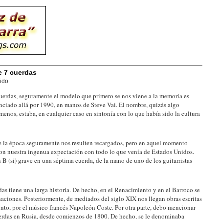
e 7 cuerdas
ido
cuerdas, seguramente el modelo que primero se nos viene a la memoria es
iado allá por 1990, en manos de Steve Vai. El nombre, quizás algo
menos, estaba, en cualquier caso en sintonía con lo que había sido la cultura
de la época seguramente nos resulten recargados, pero en aquel momento
on nuestra ingenua expectación con todo lo que venía de Estados Unidos.
n B (si) grave en una séptima cuerda, de la mano de uno de los guitarristas
das tiene una larga historia. De hecho, en el Renacimiento y en el Barroco se
naciones. Posteriormente, de mediados del siglo XIX nos llegan obras escritas
ento, por el músico francés Napoleón Coste. Por otra parte, debo mencionar
cuerdas en Rusia, desde comienzos de 1800. De hecho, se le denominaba