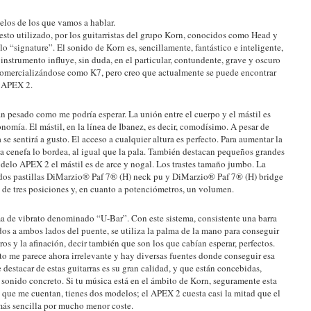
elos de los que vamos a hablar.
esto utilizado, por los guitarristas del grupo Korn, conocidos como Head y
o “signature”. El sonido de Korn es, sencillamente, fantástico e inteligente,
 instrumento influye, sin duda, en el particular, contundente, grave y oscuro
omercializándose como K7, pero creo que actualmente se puede encontrar
, APEX 2.
n pesado como me podría esperar. La unión entre el cuerpo y el mástil es
onomía. El mástil, en la línea de Ibanez, es decir, comodísimo. A pesar de
 se sentirá a gusto. El acceso a cualquier altura es perfecto. Para aumentar la
na cenefa lo bordea, al igual que la pala. También destacan pequeños grandes
odelo APEX 2 el mástil es de arce y nogal. Los trastes tamaño jumbo. La
 dos pastillas DiMarzio® Paf 7® (H) neck pu y DiMarzio® Paf 7® (H) bridge
es de tres posiciones y, en cuanto a potenciómetros, un volumen.
ma de vibrato denominado “U-Bar”. Con este sistema, consistente una barra
s a ambos lados del puente, se utiliza la palma de la mano para conseguir
ros y la afinación, decir también que son los que cabían esperar, perfectos.
to me parece ahora irrelevante y hay diversas fuentes donde conseguir esa
 destacar de estas guitarras es su gran calidad, y que están concebidas,
 sonido concreto. Si tu música está en el ámbito de Korn, seguramente esta
lo que me cuentan, tienes dos modelos; el APEX 2 cuesta casi la mitad que el
más sencilla por mucho menor coste.