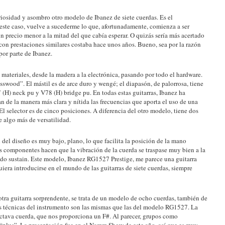
riosidad y asombro otro modelo de Ibanez de siete cuerdas. Es el
te caso, vuelve a sucederme lo que, afortunadamente, comienza a ser
n precio menor a la mitad del que cabía esperar. O quizás sería más acertado
 con prestaciones similares costaba hace unos años. Bueno, sea por la razón
 por parte de Ibanez.
ateriales, desde la madera a la electrónica, pasando por todo el hardware.
swood”. El mástil es de arce duro y wengé; el diapasón, de palorrosa, tiene
7 (H) neck pu y V78 (H) bridge pu. En todas estas guitarras, Ibanez ha
n de la manera más clara y nítida las frecuencias que aporta el uso de una
 El selector es de cinco posiciones. A diferencia del otro modelo, tiene dos
e algo más de versatilidad.
del diseño es muy bajo, plano, lo que facilita la posición de la mano
s componentes hacen que la vibración de la cuerda se traspase muy bien a la
ndo sustain. Este modelo, Ibanez RG1527 Prestige, me parece una guitarra
era introducirse en el mundo de las guitarras de siete cuerdas, siempre
tra guitarra sorprendente, se trata de un modelo de ocho cuerdas, también de
s técnicas del instrumento son las mismas que las del modelo RG1527. La
octava cuerda, que nos proporciona un F#. Al parecer, grupos como
“plus”. La presentación fue en el Namm Show de este año, así que es muy