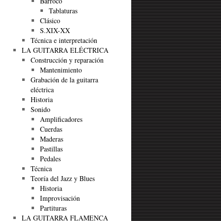
Barroco
Tablaturas
Clásico
S.XIX-XX
Técnica e interpretación
LA GUITARRA ELÉCTRICA
Construcción y reparación
Mantenimiento
Grabación de la guitarra
eléctrica
Historia
Sonido
Amplificadores
Cuerdas
Maderas
Pastillas
Pedales
Técnica
Teoría del Jazz y Blues
Historia
Improvisación
Partituras
LA GUITARRA FLAMENCA