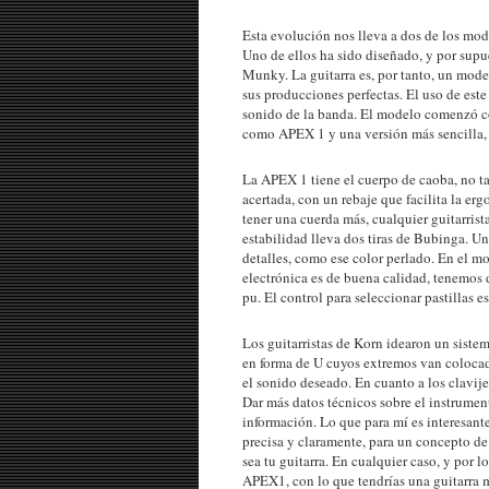
Esta evolución nos lleva a dos de los mod
Uno de ellos ha sido diseñado, y por supu
Munky. La guitarra es, por tanto, un model
sus producciones perfectas. El uso de este
sonido de la banda. El modelo comenzó c
como APEX 1 y una versión más sencilla
La APEX 1 tiene el cuerpo de caoba, no ta
acertada, con un rebaje que facilita la erg
tener una cuerda más, cualquier guitarrista
estabilidad lleva dos tiras de Bubinga. U
detalles, como ese color perlado. En el m
electrónica es de buena calidad, tenemos
pu. El control para seleccionar pastillas 
Los guitarristas de Korn idearon un siste
en forma de U cuyos extremos van colocado
el sonido deseado. En cuanto a los clavije
Dar más datos técnicos sobre el instrumen
información. Lo que para mí es interesante
precisa y claramente, para un concepto de
sea tu guitarra. En cualquier caso, y por 
APEX1, con lo que tendrías una guitarra 