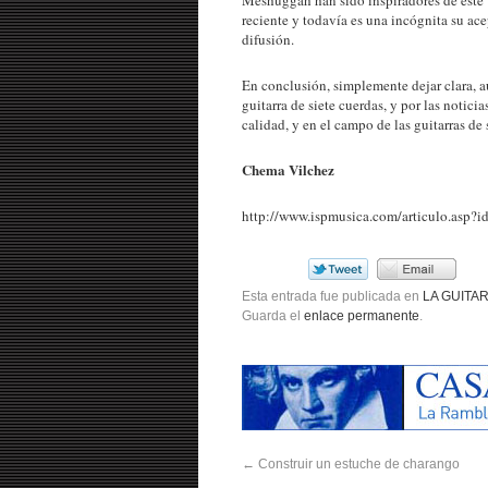
reciente y todavía es una incógnita su ac
difusión.
En conclusión, simplemente dejar clara, 
guitarra de siete cuerdas, y por las notic
calidad, y en el campo de las guitarras de
Chema Vilchez
http://www.ispmusica.com/articulo.asp?
Esta entrada fue publicada en
LA GUITA
Guarda el
enlace permanente
.
←
Construir un estuche de charango