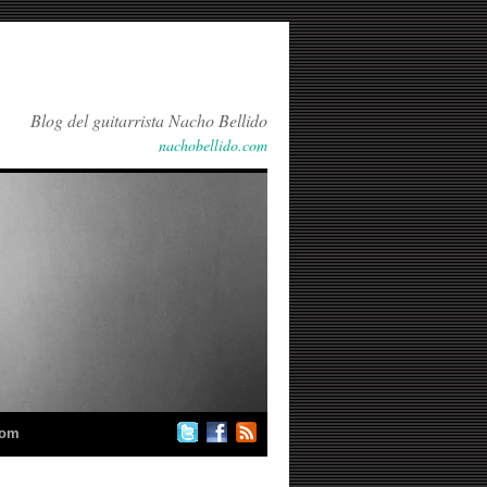
Blog del guitarrista Nacho Bellido
nachobellido.com
com