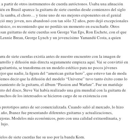
a a partir de otros instrumentos de cuerda autóctonos. Usaba una afinación
én en Brasil aparece la guitarra de siete cuerdas desde comienzos del siglo
e, la samba, el choro… y tiene uno de sus mejores exponentes en el genial
leció muy joven, nos abandonó con tan sólo 32 años, pero dejó excepcionales
n músico, os recomiendo que no perdáis un momento en escucharle. Otros
usan guitarras de siete cuerdas son George Van Eps, Ron Eschete, con el que
T, Lennie Breau, George Lynch y un jovencísimo Yamandú Costa, a quien
rra de siete cuerdas existía antes de nuestro encuentro con la imagen de
arrollo y difusión más directa seguramente empieza aquí. Vai se convirtió en
uitarrista, se transforma en un modelo estético para no pocos jóvenes
ejor que nadie, la figura del “american guitar hero”, que estuvo tan de moda
odemos decir que la difusión del modelo “Universe” tuvo tanto éxito como lo
nzamiento de la guitarra, el álbum “Passion and Warfare”. Fue un maridaje
nto del disco, Steve Vai había realizado una gira mundial con la guitarra de
muchos de los interesados se hicieron cargo de su existencia con
s prototipos antes de ser comercializada. Cuando salió al mercado, lo hizo
ño, Ibanez fue presentando diferentes guitarras y actualizaciones,
mejoras. Modelos más económicos, pero con una calidad extraordinaria, y
 lujo.
los de siete cuerdas fue su uso por la banda Korn.