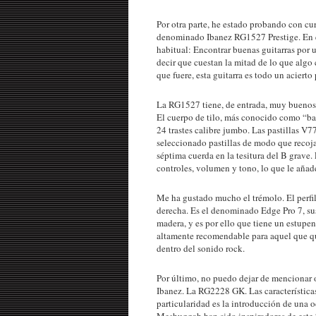
Por otra parte, he estado probando con cu
denominado Ibanez RG1527 Prestige. En es
habitual: Encontrar buenas guitarras por u
decir que cuestan la mitad de lo que algo
que fuere, esta guitarra es todo un acierto
La RG1527 tiene, de entrada, muy buenos m
El cuerpo de tilo, más conocido como “bas
24 trastes calibre jumbo. Las pastillas V7
seleccionado pastillas de modo que recoja
séptima cuerda en la tesitura del B grave.
controles, volumen y tono, lo que le añad
Me ha gustado mucho el trémolo. El perfil 
derecha. Es el denominado Edge Pro 7, su
madera, y es por ello que tiene un estupe
altamente recomendable para aquel que qui
dentro del sonido rock.
Por último, no puedo dejar de mencionar o
Ibanez. La RG2228 GK. Las característica
particularidad es la introducción de una 
Meshuggah han sido inspiradores de este 