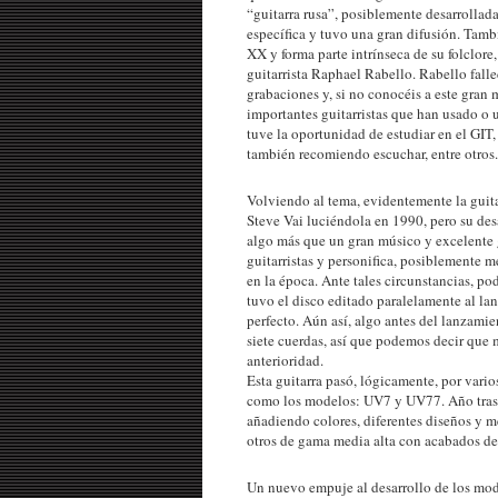
“guitarra rusa”, posiblemente desarrollad
específica y tuvo una gran difusión. Tambi
XX y forma parte intrínseca de su folclor
guitarrista Raphael Rabello. Rabello fal
grabaciones y, si no conocéis a este gra
importantes guitarristas que han usado o 
tuve la oportunidad de estudiar en el GI
también recomiendo escuchar, entre otros.
Volviendo al tema, evidentemente la guita
Steve Vai luciéndola en 1990, pero su des
algo más que un gran músico y excelente g
guitarristas y personifica, posiblemente m
en la época. Ante tales circunstancias, p
tuvo el disco editado paralelamente al la
perfecto. Aún así, algo antes del lanzamie
siete cuerdas, así que podemos decir que 
anterioridad.
Esta guitarra pasó, lógicamente, por vario
como los modelos: UV7 y UV77. Año tras a
añadiendo colores, diferentes diseños y 
otros de gama media alta con acabados de
Un nuevo empuje al desarrollo de los mode