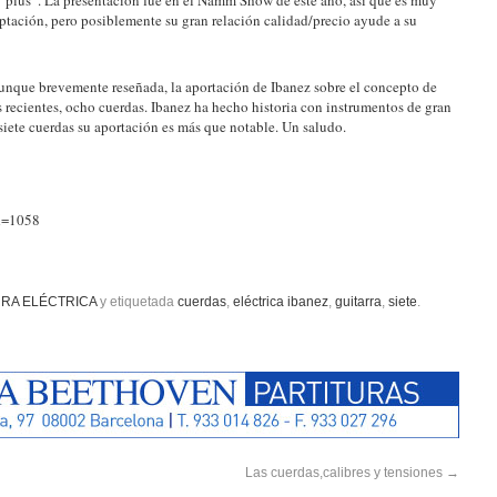
eptación, pero posiblemente su gran relación calidad/precio ayude a su
aunque brevemente reseñada, la aportación de Ibanez sobre el concepto de
ias recientes, ocho cuerdas. Ibanez ha hecho historia con instrumentos de gran
 siete cuerdas su aportación es más que notable. Un saludo.
id=1058
RRA ELÉCTRICA
y etiquetada
cuerdas
,
eléctrica ibanez
,
guitarra
,
siete
.
Las cuerdas,calibres y tensiones
→