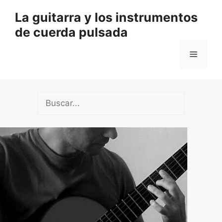
Saltar
La guitarra y los instrumentos
al
de cuerda pulsada
contenido
Menú