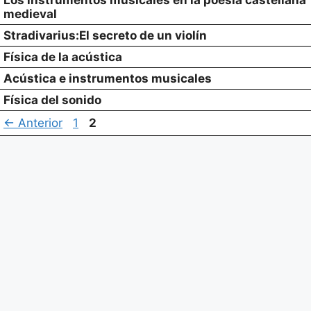
Los instrumentos musicales en la poesía castellana
medieval
Stradivarius:El secreto de un violín
Física de la acústica
Acústica e instrumentos musicales
Física del sonido
Página
Página
←
Anterior
1
2